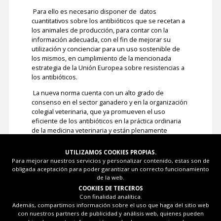
Para ello es necesario disponer de datos
cuantitativos sobre los antibióticos que se recetan a
los animales de producción, para contar con la
información adecuada, con el fin de mejorar su
utilización y concienciar para un uso sostenible de
los mismos, en cumplimiento de la mencionada
estrategia de la Unión Europea sobre resistencias a
los antibióticos.
La nueva norma cuenta con un alto grado de
consenso en el sector ganadero y en la organización
colegial veterinaria, que ya promueven el uso
eficiente de los antibióticos en la práctica ordinaria
de la medicina veterinaria y están plenamente
concienciados de la necesidad de su uso racional en
la sanidad animal.
UTILIZAMOS COOKIES PROPIAS.
Para mejorar nuestros servicios y personalizar contenido, estas son de
obligada aceptación para poder garantizar un correcto funcionamiento
de la web.
COOKIES DE TERCEROS
Con finalidad analítica.
Además, compartimos información sobre el uso que haga del sitio web
con nuestros partners de publicidad y análisis web, quienes pueden