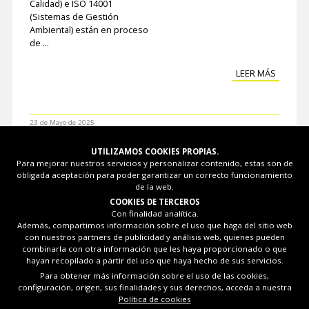
Calidad) e ISO 14001
(Sistemas de Gestión
Ambiental) están en proceso
de ...
LEER MÁS
23 de Mayo de 2025
CERTIFICACION "RESIDUO 0"
UTILIZAMOS COOKIES PROPIAS.
EN LA PRODUCCIÓN DE
Para mejorar nuestros servicios y personalizar contenido, estas son de
CORDEROS LIBRE DE
obligada aceptación para poder garantizar un correcto funcionamiento
ANTIBIÓTICOS
de la web.
La Granja de Desarrollo
COOKIES DE TERCEROS
Ovino A.G.M.
ha obtenido la
Con finalidad analítica.
Además, compartimos información sobre el uso que haga del sitio web
certificación “
Libre de ...
con nuestros partners de publicidad y análisis web, quienes pueden
combinarla con otra información que les haya proporcionado o que
LEER MÁS
hayan recopilado a partir del uso que haya hecho de sus servicios.
Para obtener más información sobre el uso de las cookies,
configuración, origen, sus finalidades y sus derechos, acceda a nuestra
Política de cookies
19 de Marzo de 2025